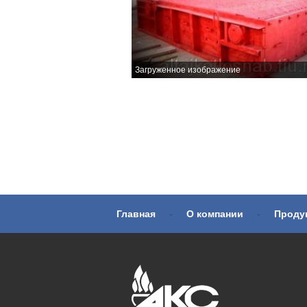
Загруженное изображение
Главная
-
О компании
-
Проду