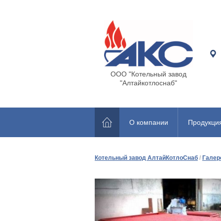
ООО "Котельный завод
"Алтайкотлоснаб"
О компании
Продукци
Котельный завод АлтайКотлоСнаб
/
Галер