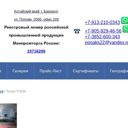
Алтайский край, г. Барнаул,
ул. Попова, 206Б, офис 209
+7-913-210-0343
Реестровый номер российской
+7-905-929-46-56
промышленной продукции
+7-3852-600-343
oooaks22@yandex.r
Минпромторга России:
10716206
я
Галерея
Прайс-Лист
Сертификаты
Географи
ея
/
Топки ТЧЗМ