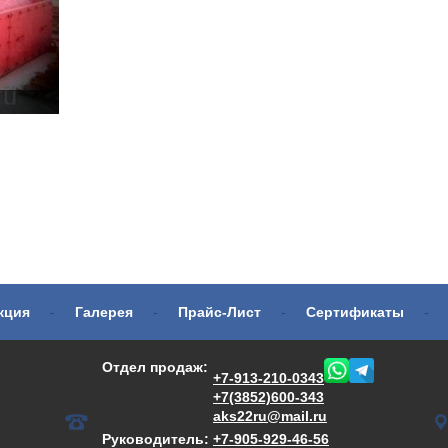
кция
-
Галерея
-
Прайс-Лист
-
Сертификаты
-
Отдел продаж:
+7-913-210-0343
+7(3852)600-343
aks22ru@mail.ru
Руководитель:
+7-905-929-46-56