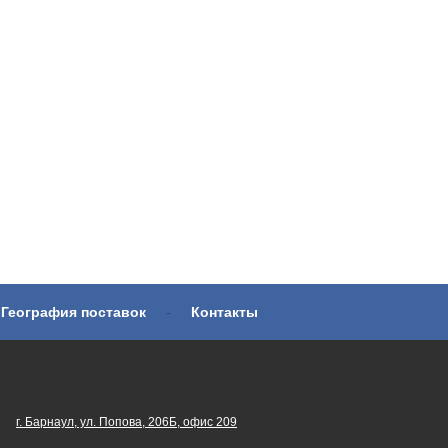
География поставок
-
Контакты
г. Барнаул, ул. Попова, 206Б, офис 209