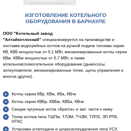
ИЗГОТОВЛЕНИЕ КОТЕЛЬНОГО
ОБОРУДОВАНИЯ В БАРНАУЛЕ
ООО "Котельный завод
"Алтайкотлоснаб"
специализируется на производстве и
поставке водогрейных котлов на ручной подаче топлива серии
КВ, КВБ мощностью от 0,1 МВт, механизированные котлы серии
КВм, КВБм мощностью от 0,7 МВт, а также
котельновспомогательное оборудование (дымососы,
золоуловители, механизированные топки, щиты управления и
многое другое).
Котлы серии КВр, КВм, КВа, КВгм
Котлы серии КВБр, КВБм, КВБа, КВгм
Секции чугунные котла «Братск» и зап. части к нему
Топки котлов типа ТШПм, ТЛЗМ, ТЧЗМ, ТЛПХ, ЗП-РПК,
НТКС
Установки углеподачи и шлакозолоудаления типа УСУ,