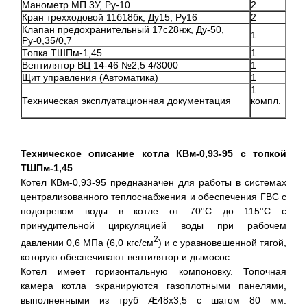
Манометр МП 3У, Ру-10
2
Кран трехходовой 11б18бк, Ду15, Ру16
2
Клапан предохранительный 17с28нж, Ду-50,
1
Ру-0,35/0,7
Топка ТШПм-1,45
1
Вентилятор ВЦ 14-46 №2,5 4/3000
1
Щит управления (Автоматика)
1
1
Техническая эксплуатационная документация
компл.
Техническое описание котла КВм-0,93-95 с топкой
ТШПм-1,45
Котел КВм-0,93-95 предназначен для работы в системах
централизованного теплоснабжения и обеспечения ГВС с
подогревом воды в котле от 70°С до 115°С с
принудительной циркуляцией воды при рабочем
2
давлении 0,6 МПа (6,0 кгс/см
) и с уравновешенной тягой,
которую обеспечивают вентилятор и дымосос.
Котел имеет горизонтальную компоновку. Топочная
камера котла экранируются газоплотными панелями,
выполненными из труб Æ48х3,5 с шагом 80 мм.