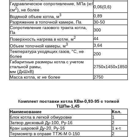
Гидравлическое сопротивление, МПа (кг/
0,06(0,6)
2
см
), не более
3
0,89
Водяной объем котла, м
Разряжение в топочной камере, Па
30-50
Сопротивление газового тракта котла,
300
Па
2
44
Поверхность нагрева в котле, м
3
3,64
Объем топочной камеры, м
Температура уходящих газов, °С, не
200
более
Габаритные размеры котла с учетом
стальной рамы,
2750х1450х1850
мм (ДхШхВ)
Масса котла, кг не более
2750
К
омплект поставки котла КВм-0,93-95 с топкой
ТШПм-1,45
Наименование
Кол.
Блок котла в легкой обмуровке
1
Затвор дисковый Ду-100, Ру-16
2
Кран шаровой Ду-20, Ру-16
1 к-т.
Термометр в оправе ТТЖ-М 0-150
2