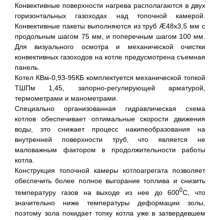
Конвективные поверхности нагрева располагаются в двух
горизонтальных газоходах над топочной камерой.
Конвективные пакеты выполняются из труб Æ48х3,5 мм с
продольным шагом 75 мм, и поперечным шагом 100 мм.
Для визуального осмотра и механической очистки
конвективных газоходов на котле предусмотрена съемная
панель.
Котел КВм-0,93-95КБ комплектуется механической топкой
ТШПм 1,45, запорно-регулирующей арматурой,
термометрами и манометрами.
Специально организованная гидравлическая схема
котлов обеспечивает оптимальные скорости движения
воды, это снижает процесс накипеобразования на
внутренней поверхности труб, что является не
маловажным фактором в продолжительности работы
котла.
Конструкция топочной камеры котлоагрегата позволяет
обеспечить более полное выгорание топлива и снизить
0
температуру газов на выходе из нее до 600
С, что
значительно ниже температуры деформации золы,
поэтому зола покидает топку котла уже в затвердевшем